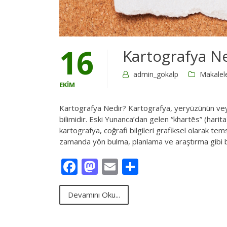
16
Kartografya N
admin_gokalp
Makalel
EKIM
Kartografya Nedir? Kartografya, yeryüzünün veya
bilimidir. Eski Yunanca’dan gelen “khartēs” (hari
kartografya, coğrafi bilgileri grafiksel olarak tems
zamanda yön bulma, planlama ve araştırma gibi bi
Facebook
Mastodon
Email
Share
Devamını Oku...