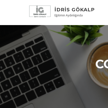
Skip
to
İDRIS GÖKALP
content
Eğitimin Aydınlığında
C