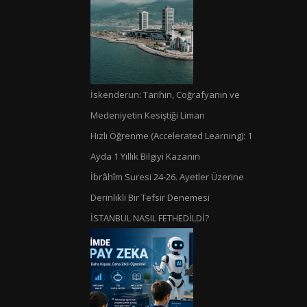
İskenderun: Tarihin, Coğrafyanın ve
Medeniyetin Kesiştiği Liman
Hızlı Öğrenme (Accelerated Learning): 1
Ayda 1 Yıllık Bilgiyi Kazanın
İbrâhîm Suresi 24-26. Ayetler Üzerine
Derinlikli Bir Tefsir Denemesi
İSTANBUL NASIL FETHEDİLDİ?