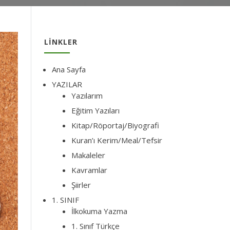
LINKLER
Ana Sayfa
YAZILAR
Yazılarım
Eğitim Yazıları
Kitap/Röportaj/Biyografi
Kuran’ı Kerim/Meal/Tefsir
Makaleler
Kavramlar
Şiirler
1. SINIF
İlkokuma Yazma
1. Sınıf Türkçe