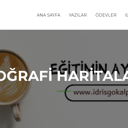
ANA SAYFA
YAZILAR
ÖDEVLER
İ
OĞRAFI HARITAL