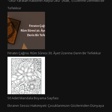
“Oku! Yaratan Rabbinin Adıyla Oku” (Alak, 1) Üzerine Derinlikli Bir
Tefekkür
Fıtratın Çağrısı: Rûm Sûresi 30. Âyet Üzerine Derin Bir Tefekkür
50 Adet Mandala Boyama Sayfası
Ekranın Sessiz Hakimiyeti: Çocuklarımızın Gözlerinden Dünyaya