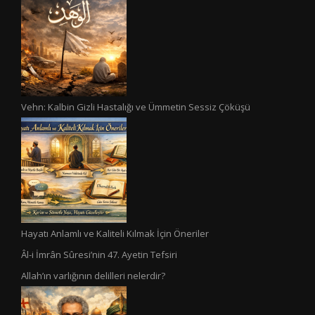
Vehn: Kalbin Gizli Hastalığı ve Ümmetin Sessiz Çöküşü
Hayatı Anlamlı ve Kaliteli Kılmak İçin Öneriler
Âl-i İmrân Sûresi’nin 47. Ayetin Tefsiri
Allah’ın varlığının delilleri nelerdir?