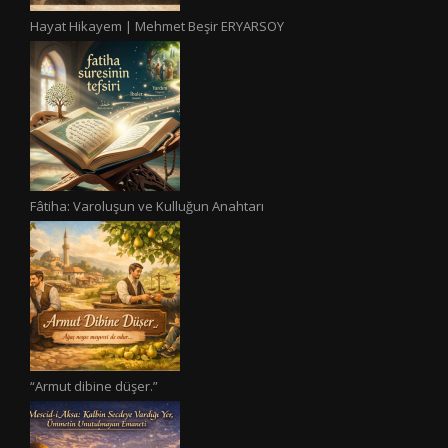
Hayat Hikayem | Mehmet Beşir ERYARSOY
Fâtiha: Varoluşun ve Kulluğun Anahtarı
“Armut dibine düşer.”