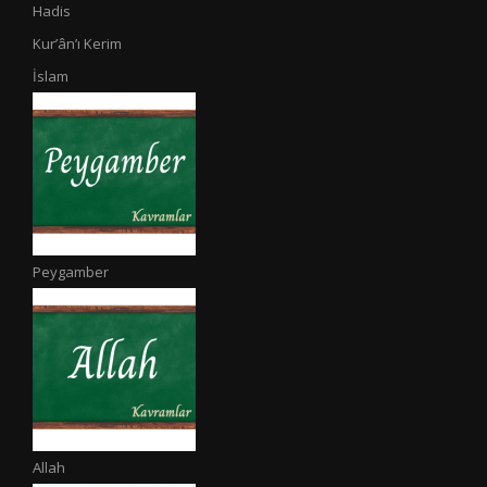
Hadis
Kur’ân’ı Kerim
İslam
Peygamber
Allah