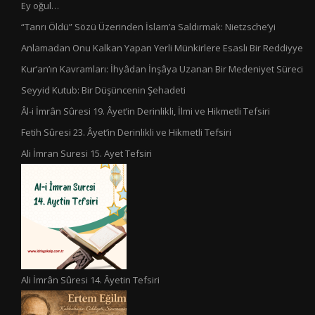
Ey oğul…
“Tanrı Öldü” Sözü Üzerinden İslam’a Saldırmak: Nietzsche’yi
Anlamadan Onu Kalkan Yapan Yerli Münkirlere Esaslı Bir Reddiyye
Kur’an’ın Kavramları: İhyâdan İnşâya Uzanan Bir Medeniyet Süreci
Seyyid Kutub: Bir Düşüncenin Şehadeti
Âl-i İmrân Sûresi 19. Âyet’in Derinlikli, İlmi ve Hikmetli Tefsiri
Fetih Sûresi 23. Âyet’in Derinlikli ve Hikmetli Tefsiri
Ali İmran Suresi 15. Ayet Tefsiri
Ali İmrân Sûresi 14. Âyetin Tefsiri