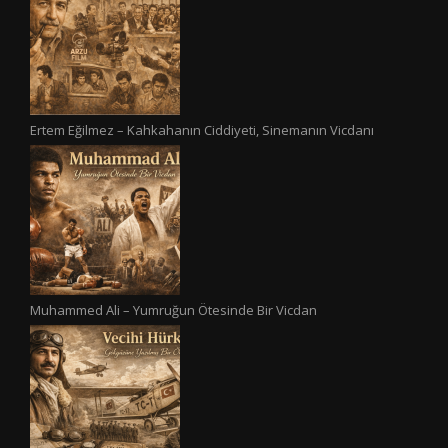
Ertem Eğilmez – Kahkahanın Ciddiyeti, Sinemanın Vicdanı
Muhammed Ali – Yumruğun Ötesinde Bir Vicdan