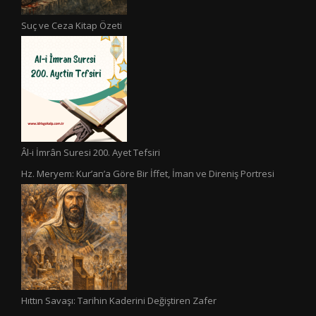
Suç ve Ceza Kitap Özeti
Âl-i İmrân Suresi 200. Ayet Tefsiri
Hz. Meryem: Kur’an’a Göre Bir İffet, İman ve Direniş Portresi
Hıttın Savaşı: Tarihin Kaderini Değiştiren Zafer