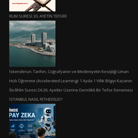
RUM SURESİ 30. AYETİN TEFSİRİ
İskenderun: Tarihin, Coğrafyanın ve Medeniyetin Kesiştiği Liman
Hızlı Öğrenme (Accelerated Learning): 1 Ayda 1 Yıllık Bilgiyi Kazanın
İbrâhîm Suresi 24-26. Ayetler Üzerine Derinlikli Bir Tefsir Denemesi
İSTANBUL NASIL FETHEDİLDİ?