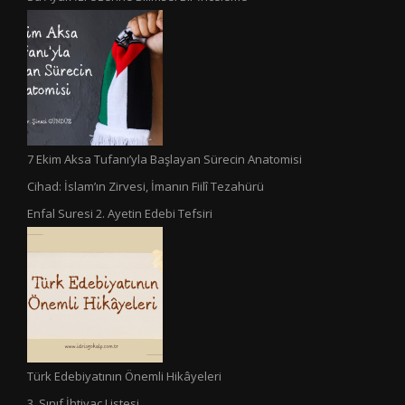
7 Ekim Aksa Tufanı’yla Başlayan Sürecin Anatomisi
Cihad: İslam’ın Zirvesi, İmanın Fiilî Tezahürü
Enfal Suresi 2. Ayetin Edebi Tefsiri
Türk Edebiyatının Önemli Hikâyeleri
3. Sınıf İhtiyaç Listesi