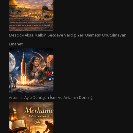
Mescid-i Aksa: Kalbin Secdeye Vardığı Yer, Ümmetin Unutulmayan
Emaneti
Artemis: Ay’a Dönüşün İsmi ve Anlamın Derinliği