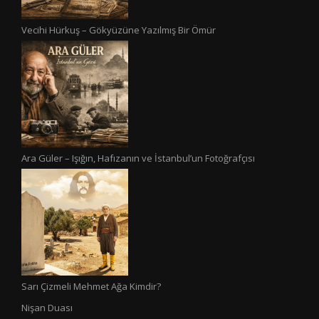
Vecihi Hürkuş – Gökyüzüne Yazılmış Bir Ömür
Ara Güler – Işığın, Hafızanın ve İstanbul’un Fotoğrafçısı
Sarı Çizmeli Mehmet Ağa Kimdir?
Nişan Duası