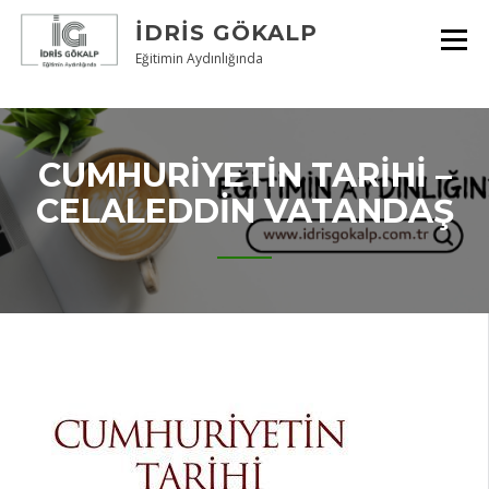
Skip
İDRIS GÖKALP
to
content
Eğitimin Aydınlığında
CUMHURIYETIN TARIHI –
CELALEDDIN VATANDAŞ