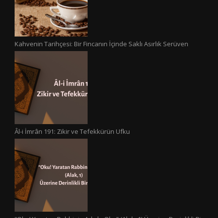
Kahvenin Tarihçesi: Bir Fincanın İçinde Saklı Asırlık Serüven
Âl-i İmrân 191: Zikir ve Tefekkürün Ufku