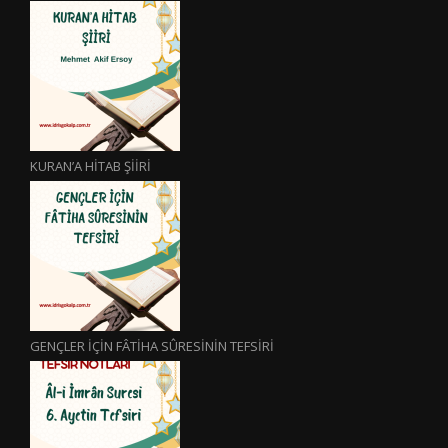
KURAN’A HİTAB ŞİİRİ
GENÇLER İÇİN FÂTİHA SÛRESİNİN TEFSİRİ