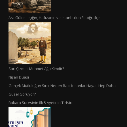
Ara Güler – Işığın, Hafızanın ve İstanbul’un Fotoğrafçısı
Sarı Çizmeli Mehmet Ağa Kimdir?
Nişan Duası
Gerçek Mutluluğun Sırrı: Neden Bazı İnsanlar Hayatı Hep Daha
Güzel Görüyor?
Bakara Suresinin İlk 5 Ayetinin Tefsiri