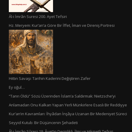
Âl-i İmrân Suresi 200. Ayet Tefsiri
Hz. Meryem: Kur’an’a Göre Bir İffet, İman ve Direniş Portresi
Hıttın Savaşı: Tarihin Kaderini Değiştiren Zafer
Ey oğul…
“Tanrı Öldü” Sözü Üzerinden İslam’a Saldırmak: Nietzsche’yi
Anlamadan Onu Kalkan Yapan Yerli Münkirlere Esaslı Bir Reddiyye
Kur’an’ın Kavramları: İhyâdan İnşâya Uzanan Bir Medeniyet Süreci
Seyyid Kutub: Bir Düşüncenin Şehadeti
Âl-i İmrân Sûresi 19. Âyet’in Derinlikli, İlmi ve Hikmetli Tefsiri