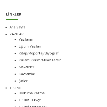
LINKLER
Ana Sayfa
YAZILAR
Yazılarım
Eğitim Yazıları
Kitap/Röportaj/Biyografi
Kuran’ı Kerim/Meal/Tefsir
Makaleler
Kavramlar
Şiirler
1. SINIF
İlkokuma Yazma
1. Sınıf Türkçe
1. Sınıf Matematik