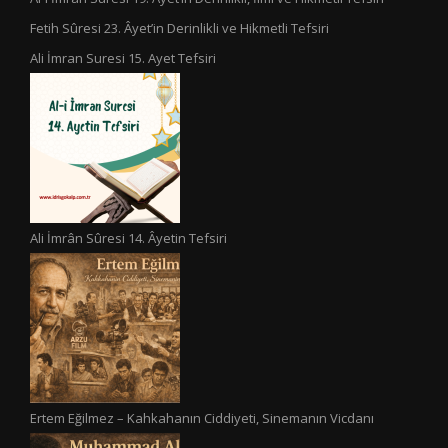
Fetih Sûresi 23. Âyet’in Derinlikli ve Hikmetli Tefsiri
Ali İmran Suresi 15. Ayet Tefsiri
Ali İmrân Sûresi 14. Âyetin Tefsiri
Ertem Eğilmez – Kahkahanın Ciddiyeti, Sinemanın Vicdanı