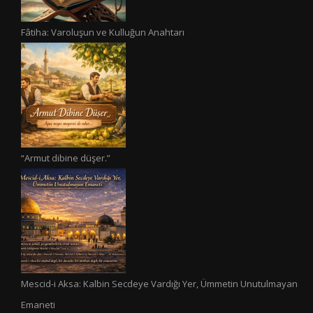
Fâtiha: Varoluşun ve Kulluğun Anahtarı
“Armut dibine düşer.”
Mescid-i Aksa: Kalbin Secdeye Vardığı Yer, Ümmetin Unutulmayan
Emaneti