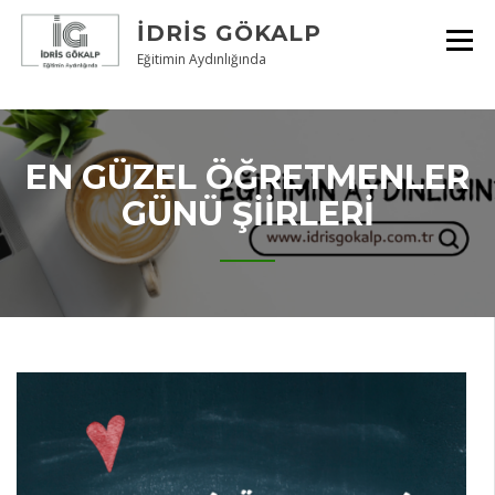
Skip
İDRIS GÖKALP
to
content
Eğitimin Aydınlığında
EN GÜZEL ÖĞRETMENLER
GÜNÜ ŞİİRLERİ