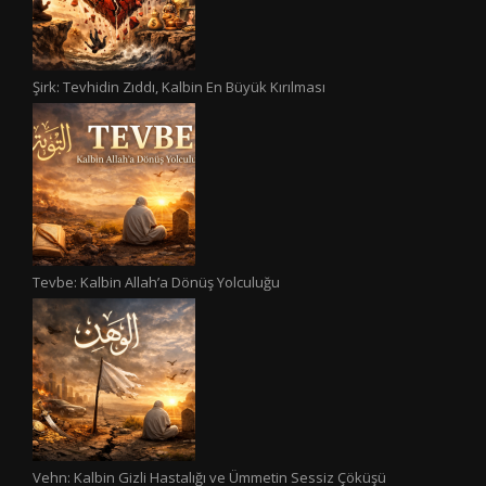
Şirk: Tevhidin Zıddı, Kalbin En Büyük Kırılması
Tevbe: Kalbin Allah’a Dönüş Yolculuğu
Vehn: Kalbin Gizli Hastalığı ve Ümmetin Sessiz Çöküşü