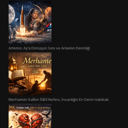
Artemis: Ay’a Dönüşün İsmi ve Anlamın Derinliği
Merhamet: Kalbin İlâhî Nefesi, İnsanlığın En Derin Hakikati