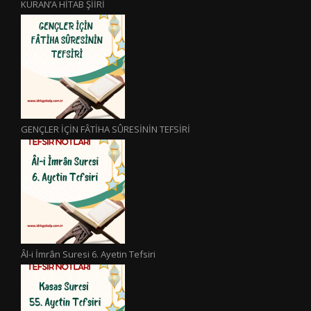
KURAN’A HİTAB ŞİİRİ
GENÇLER İÇİN FÂTİHA SÛRESİNİN TEFSİRİ
Âl-i İmrân Suresi 6. Ayetin Tefsiri