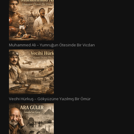
Muhammed Ali – Yumruğun Ötesinde Bir Vicdan
Vecihi Hürkuş – Gökyüzüne Yazılmış Bir Ömür