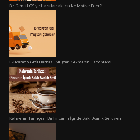
Bir Genci LGS’ye Hazırlamak İçin Ne Motive Eder?
E-Ticaretin Gizli Haritası: Müşteri Çekmenin 33 Yöntemi
Kahvenin Tarihçesi: Bir Fincanın İçinde Saklı Asırlık Serüven