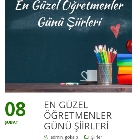
08
EN GÜZEL
ÖĞRETMENLER
ŞUBAT
GÜNÜ ŞİİRLERİ
admin_gokalp
Şiirler