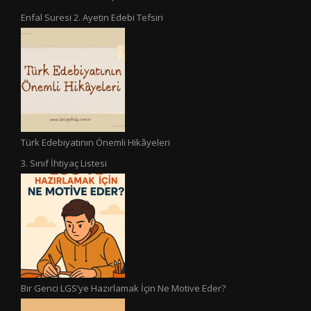
Enfal Suresi 2. Ayetin Edebi Tefsiri
Türk Edebiyatının Önemli Hikâyeleri
3. Sınıf İhtiyaç Listesi
Bir Genci LGS’ye Hazırlamak İçin Ne Motive Eder?