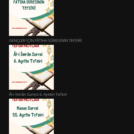
GENÇLER İÇİN FÂTİHA SÛRESİNİN TEFSİRİ
Âl-i İmrân Suresi 6. Ayetin Tefsiri