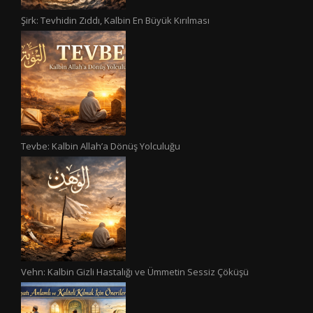
Şirk: Tevhidin Zıddı, Kalbin En Büyük Kırılması
Tevbe: Kalbin Allah’a Dönüş Yolculuğu
Vehn: Kalbin Gizli Hastalığı ve Ümmetin Sessiz Çöküşü