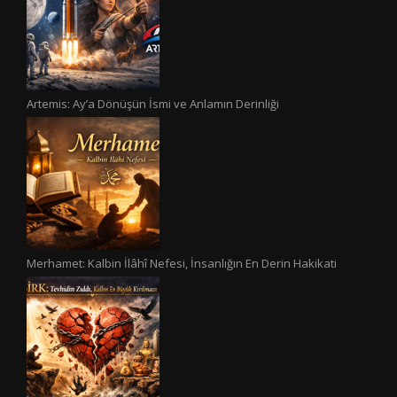
Artemis: Ay’a Dönüşün İsmi ve Anlamın Derinliği
Merhamet: Kalbin İlâhî Nefesi, İnsanlığın En Derin Hakikati