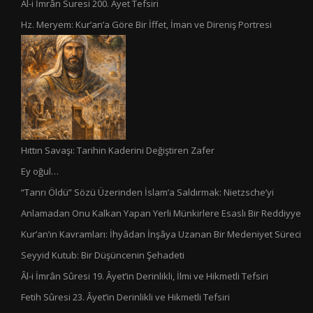
Âl-i İmrân Suresi 200. Ayet Tefsiri
Hz. Meryem: Kur’an’a Göre Bir İffet, İman ve Direniş Portresi
Hıttın Savaşı: Tarihin Kaderini Değiştiren Zafer
Ey oğul…
“Tanrı Öldü” Sözü Üzerinden İslam’a Saldırmak: Nietzsche’yi
Anlamadan Onu Kalkan Yapan Yerli Münkirlere Esaslı Bir Reddiyye
Kur’an’ın Kavramları: İhyâdan İnşâya Uzanan Bir Medeniyet Süreci
Seyyid Kutub: Bir Düşüncenin Şehadeti
Âl-i İmrân Sûresi 19. Âyet’in Derinlikli, İlmi ve Hikmetli Tefsiri
Fetih Sûresi 23. Âyet’in Derinlikli ve Hikmetli Tefsiri