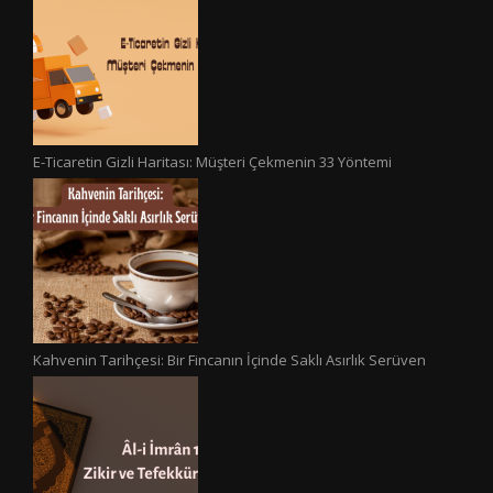
E-Ticaretin Gizli Haritası: Müşteri Çekmenin 33 Yöntemi
Kahvenin Tarihçesi: Bir Fincanın İçinde Saklı Asırlık Serüven