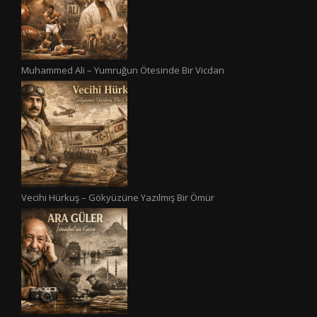
Muhammed Ali – Yumruğun Ötesinde Bir Vicdan
Vecihi Hürkuş – Gökyüzüne Yazılmış Bir Ömür