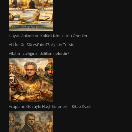
Hayatı Anlamlı ve Kaliteli Kılmak İçin Öneriler
Âl-i İmrân Sûresi’nin 47. Ayetin Tefsiri
Allah’ın varlığının delilleri nelerdir?
Arapların Gözüyle Haçlı Seferleri – Kitap Özeti