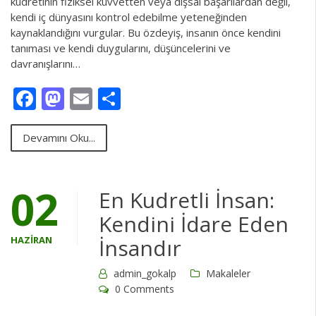
kudretinin fiziksel kuvvetten veya dışsal başarılardan değil,
kendi iç dünyasını kontrol edebilme yeteneğinden
kaynaklandığını vurgular. Bu özdeyiş, insanın önce kendini
tanıması ve kendi duygularını, düşüncelerini ve
davranışlarını…
Facebook
Mastodon
Email
Share
Devamını Oku...
02
En Kudretli İnsan:
Kendini İdare Eden
HAZIRAN
İnsandır
admin_gokalp
Makaleler
0 Comments