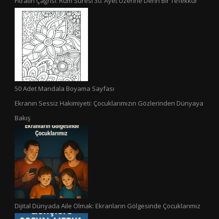
Fıtratın Çağrısı: Rûm Sûresi 30. Âyet Üzerine Derin Bir Tefekkür
50 Adet Mandala Boyama Sayfası
Ekranın Sessiz Hakimiyeti: Çocuklarımızın Gözlerinden Dünyaya
Bakış
Dijital Dünyada Aile Olmak: Ekranların Gölgesinde Çocuklarımız