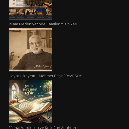
İslam Medeniyetinde Camilerimizin Yeri
Hayat Hikayem | Mehmet Beşir ERYARSOY
Fâtiha: Varoluşun ve Kulluğun Anahtarı