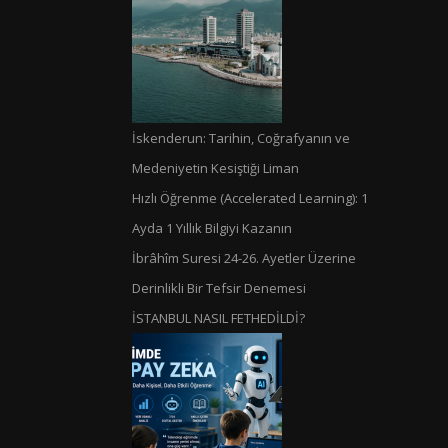
İskenderun: Tarihin, Coğrafyanın ve
Medeniyetin Kesiştiği Liman
Hızlı Öğrenme (Accelerated Learning): 1
Ayda 1 Yıllık Bilgiyi Kazanın
İbrâhîm Suresi 24-26. Ayetler Üzerine
Derinlikli Bir Tefsir Denemesi
İSTANBUL NASIL FETHEDİLDİ?