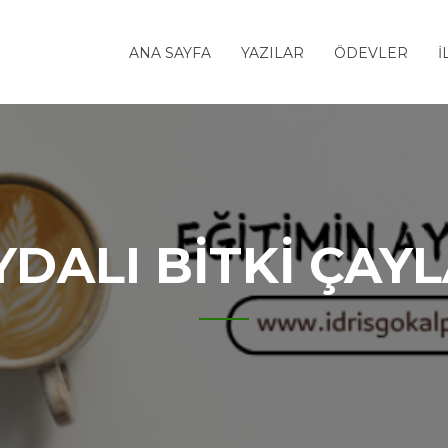
ANA SAYFA
YAZILAR
ÖDEVLER
İ
YDALI BITKI ÇAYL