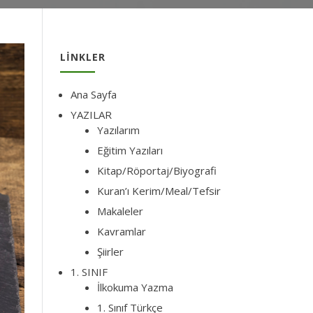
LINKLER
Ana Sayfa
YAZILAR
Yazılarım
Eğitim Yazıları
Kitap/Röportaj/Biyografi
Kuran’ı Kerim/Meal/Tefsir
Makaleler
Kavramlar
Şiirler
1. SINIF
İlkokuma Yazma
1. Sınıf Türkçe