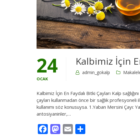
24
Kalbimiz İçin E
admin_gokalp
Makalel
OCAK
Kalbimiz İçin En Faydalı Bitki Çayları Kalp sağlığını
çayları kullanmadan önce bir sağlık profesyoneli i
kullanımı söz konusuysa. 1.Yaban Mersini Çayı: Ya
antosiyaninler,…
Facebook
Mastodon
Email
Share