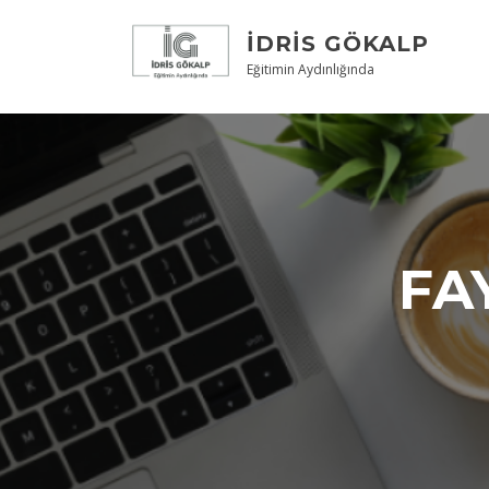
Skip
to
İDRIS GÖKALP
content
Eğitimin Aydınlığında
FA