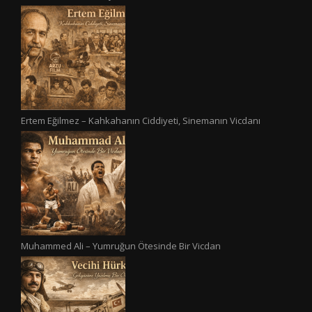
Ertem Eğilmez – Kahkahanın Ciddiyeti, Sinemanın Vicdanı
Muhammed Ali – Yumruğun Ötesinde Bir Vicdan