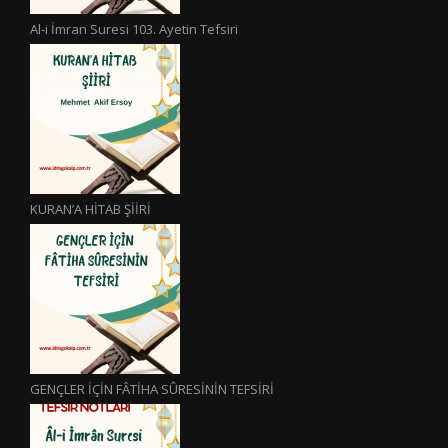
Al-i İmran Suresi 103. Ayetin Tefsiri
KURAN’A HİTAB ŞİİRİ
GENÇLER İÇİN FÂTİHA SÛRESİNİN TEFSİRİ