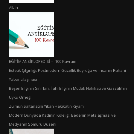
Allah
EĞİTİM ANSİKLOPEDİSİ – 100 Kavram
Estetik Çılgınlığı: Postmodern Güzellik Buyruğu ve İnsanın Ruhani
Yabancılaşması
Beşerî Bilginin Sınırları, İlahi Bilginin Mutlak Hakikati ve Gazzâlî’nin
Uyku Örneği
Zulmün Saltanatını Yıkan Hakikatin Kıyamı
Modern Dünyada Kadının Köleliği: Bedenin Metalaşması ve
Medyanın Sömürü Düzeni