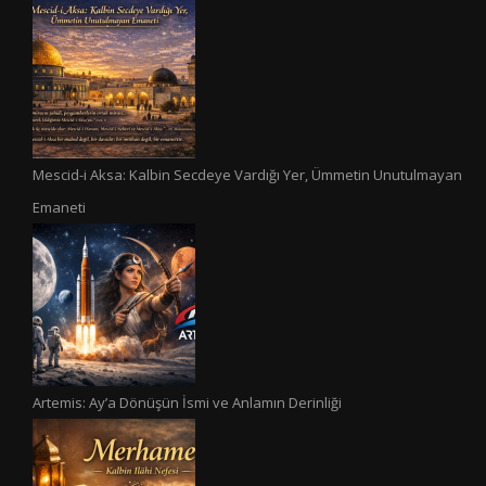
Mescid-i Aksa: Kalbin Secdeye Vardığı Yer, Ümmetin Unutulmayan
Emaneti
Artemis: Ay’a Dönüşün İsmi ve Anlamın Derinliği