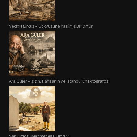
Vecihi Hürkuş – Gökyüzüne Yazılmış Bir Ömür
Ara Güler – Işığın, Hafızanın ve İstanbul’un Fotoğrafçısı
Sarı Çizmeli Mehmet Ağa Kimdir?