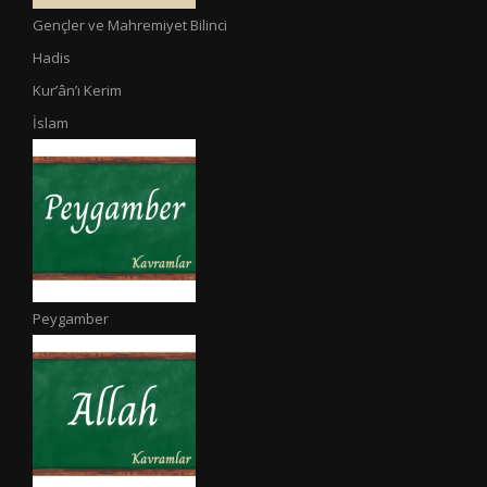
Gençler ve Mahremiyet Bilinci
Hadis
Kur’ân’ı Kerim
İslam
Peygamber