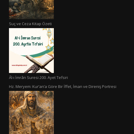
Suç ve Ceza Kitap Özeti
Âl-i İmrân Suresi 200. Ayet Tefsiri
Hz. Meryem: Kur’an’a Göre Bir İffet, İman ve Direniş Portresi