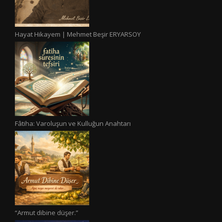
Hayat Hikayem | Mehmet Beşir ERYARSOY
Fâtiha: Varoluşun ve Kulluğun Anahtarı
“Armut dibine düşer.”