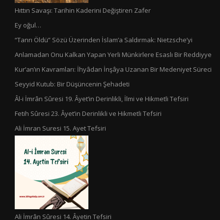
Hıttın Savaşı: Tarihin Kaderini Değiştiren Zafer
Ey oğul…
“Tanrı Öldü” Sözü Üzerinden İslam’a Saldırmak: Nietzsche’yi
Anlamadan Onu Kalkan Yapan Yerli Münkirlere Esaslı Bir Reddiyye
Kur’an’ın Kavramları: İhyâdan İnşâya Uzanan Bir Medeniyet Süreci
Seyyid Kutub: Bir Düşüncenin Şehadeti
Âl-i İmrân Sûresi 19. Âyet’in Derinlikli, İlmi ve Hikmetli Tefsiri
Fetih Sûresi 23. Âyet’in Derinlikli ve Hikmetli Tefsiri
Ali İmran Suresi 15. Ayet Tefsiri
Ali İmrân Sûresi 14. Âyetin Tefsiri