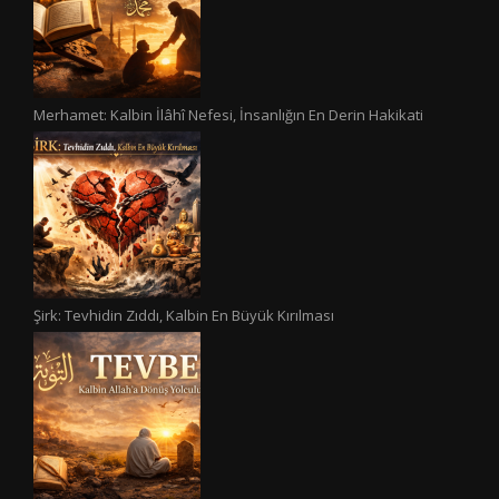
Merhamet: Kalbin İlâhî Nefesi, İnsanlığın En Derin Hakikati
Şirk: Tevhidin Zıddı, Kalbin En Büyük Kırılması