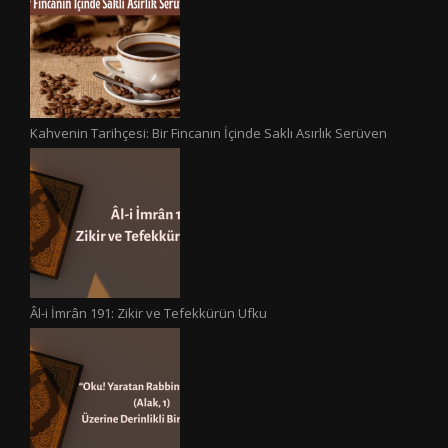
Kahvenin Tarihçesi: Bir Fincanın İçinde Saklı Asırlık Serüven
Âl-i İmrân 191: Zikir ve Tefekkürün Ufku