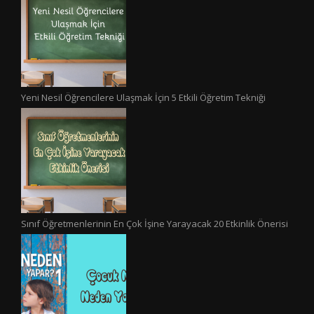
Yeni Nesil Öğrencilere Ulaşmak İçin 5 Etkili Öğretim Tekniği
Sınıf Öğretmenlerinin En Çok İşine Yarayacak 20 Etkinlik Önerisi