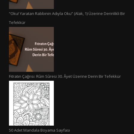
“Oku! Yaratan Rabbinin Adıyla Oku” (Alak, 1) Üzerine Derinlikli Bir
Tefekkür
Fıtratın Çağrısı: Rûm Sûresi 30. Âyet Üzerine Derin Bir Tefekkür
50 Adet Mandala Boyama Sayfası