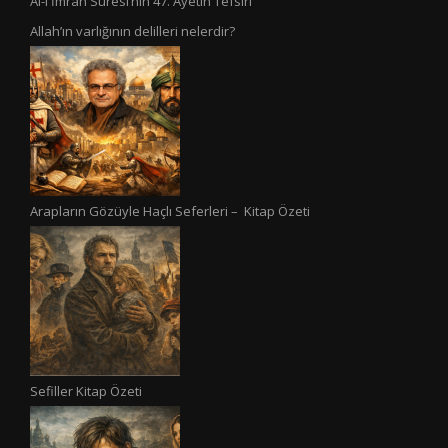
Âl-i İmrân Sûresi’nin 47. Ayetin Tefsiri
Allah’ın varlığının delilleri nelerdir?
Arapların Gözüyle Haçlı Seferleri – Kitap Özeti
Sefiller Kitap Özeti