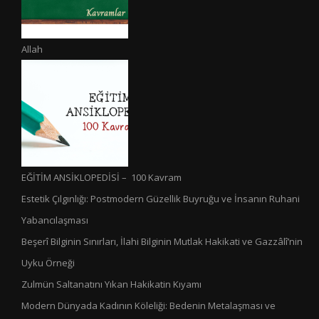
Allah
EĞİTİM ANSİKLOPEDİSİ – 100 Kavram
Estetik Çılgınlığı: Postmodern Güzellik Buyruğu ve İnsanın Ruhani
Yabancılaşması
Beşerî Bilginin Sınırları, İlahi Bilginin Mutlak Hakikati ve Gazzâlî’nin
Uyku Örneği
Zulmün Saltanatını Yıkan Hakikatin Kıyamı
Modern Dünyada Kadının Köleliği: Bedenin Metalaşması ve