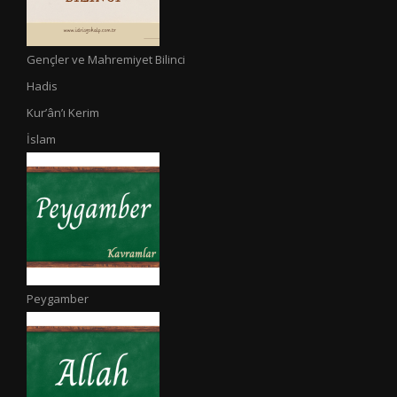
Gençler ve Mahremiyet Bilinci
Hadis
Kur’ân’ı Kerim
İslam
Peygamber