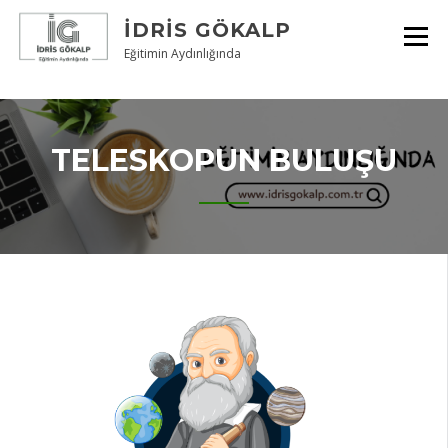
Skip
İDRIS GÖKALP
to
content
Eğitimin Aydınlığında
TELESKOPUN BULUŞU