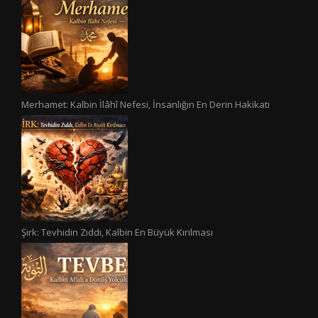
Merhamet: Kalbin İlâhî Nefesi, İnsanlığın En Derin Hakikati
Şirk: Tevhidin Zıddı, Kalbin En Büyük Kırılması