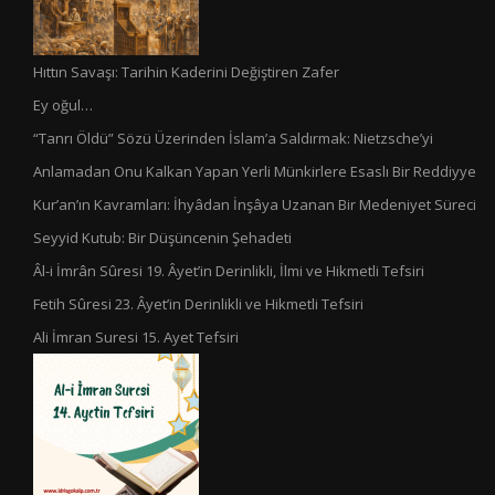
Hıttın Savaşı: Tarihin Kaderini Değiştiren Zafer
Ey oğul…
“Tanrı Öldü” Sözü Üzerinden İslam’a Saldırmak: Nietzsche’yi
Anlamadan Onu Kalkan Yapan Yerli Münkirlere Esaslı Bir Reddiyye
Kur’an’ın Kavramları: İhyâdan İnşâya Uzanan Bir Medeniyet Süreci
Seyyid Kutub: Bir Düşüncenin Şehadeti
Âl-i İmrân Sûresi 19. Âyet’in Derinlikli, İlmi ve Hikmetli Tefsiri
Fetih Sûresi 23. Âyet’in Derinlikli ve Hikmetli Tefsiri
Ali İmran Suresi 15. Ayet Tefsiri