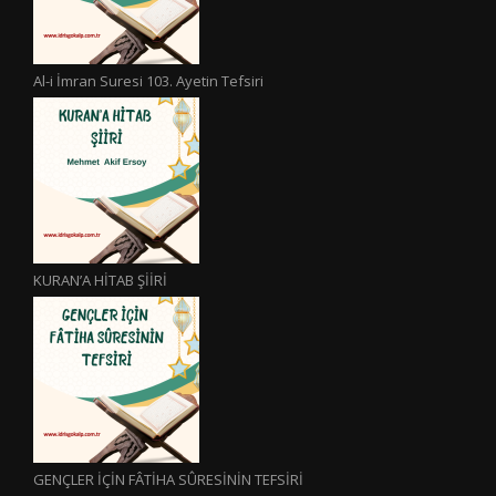
Al-i İmran Suresi 103. Ayetin Tefsiri
KURAN’A HİTAB ŞİİRİ
GENÇLER İÇİN FÂTİHA SÛRESİNİN TEFSİRİ