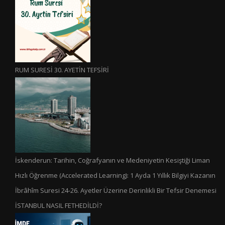
RUM SURESİ 30. AYETİN TEFSİRİ
İskenderun: Tarihin, Coğrafyanın ve Medeniyetin Kesiştiği Liman
Hızlı Öğrenme (Accelerated Learning): 1 Ayda 1 Yıllık Bilgiyi Kazanın
İbrâhîm Suresi 24-26. Ayetler Üzerine Derinlikli Bir Tefsir Denemesi
İSTANBUL NASIL FETHEDİLDİ?