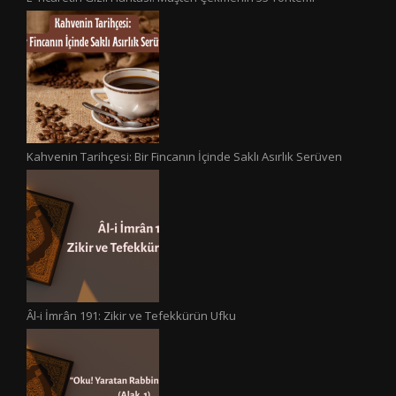
Kahvenin Tarihçesi: Bir Fincanın İçinde Saklı Asırlık Serüven
Âl-i İmrân 191: Zikir ve Tefekkürün Ufku