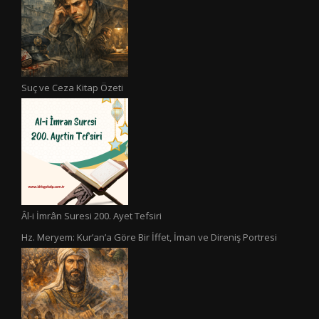
Suç ve Ceza Kitap Özeti
Âl-i İmrân Suresi 200. Ayet Tefsiri
Hz. Meryem: Kur’an’a Göre Bir İffet, İman ve Direniş Portresi