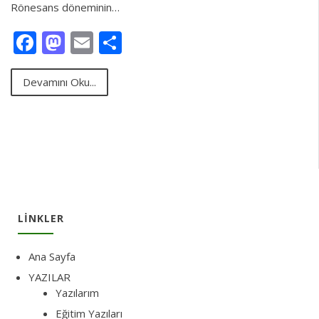
Rönesans döneminin…
Facebook
Mastodon
Email
Share
Devamını Oku...
LINKLER
Ana Sayfa
YAZILAR
Yazılarım
Eğitim Yazıları