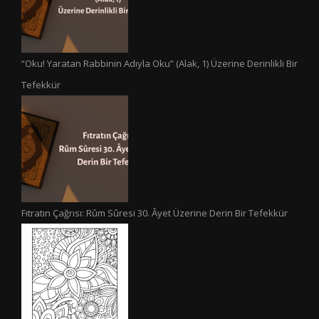
“Oku! Yaratan Rabbinin Adıyla Oku” (Alak, 1) Üzerine Derinlikli Bir
Tefekkür
Fıtratın Çağrısı: Rûm Sûresi 30. Âyet Üzerine Derin Bir Tefekkür