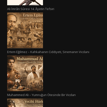
Ali İmrân Sûresi 14. Âyetin Tefsiri
Ertem Eğilmez – Kahkahanın Ciddiyeti, Sinemanın Vicdanı
Muhammed Ali – Yumruğun Ötesinde Bir Vicdan