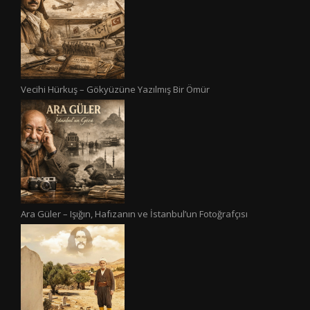
Vecihi Hürkuş – Gökyüzüne Yazılmış Bir Ömür
Ara Güler – Işığın, Hafızanın ve İstanbul’un Fotoğrafçısı