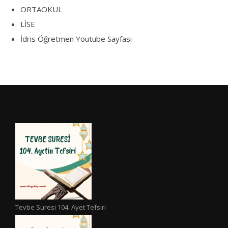
ORTAOKUL
LİSE
İdris Öğretmen Youtube Sayfası
Tevbe Suresi 104. Ayet Tefsiri