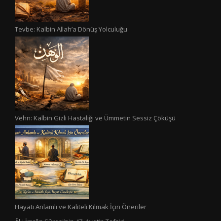
Tevbe: Kalbin Allah’a Dönüş Yolculuğu
Vehn: Kalbin Gizli Hastalığı ve Ümmetin Sessiz Çöküşü
Hayatı Anlamlı ve Kaliteli Kılmak İçin Öneriler