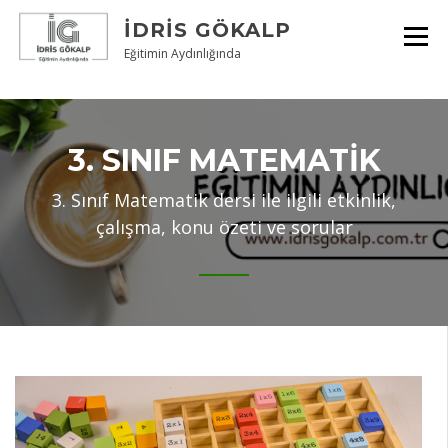
Skip
İDRIS GÖKALP
to
content
Eğitimin Aydınlığında
3. SINIF MATEMATIK
3. Sınıf Matematik dersi ile ilgili etkinlik,
çalışma, konu özeti ve sorular