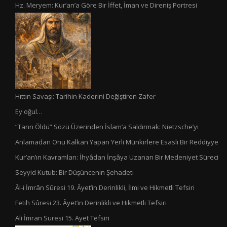
Hz. Meryem: Kur’an’a Göre Bir İffet, İman ve Direniş Portresi
Hıttın Savaşı: Tarihin Kaderini Değiştiren Zafer
Ey oğul…
“Tanrı Öldü” Sözü Üzerinden İslam’a Saldırmak: Nietzsche’yi
Anlamadan Onu Kalkan Yapan Yerli Münkirlere Esaslı Bir Reddiyye
Kur’an’ın Kavramları: İhyâdan İnşâya Uzanan Bir Medeniyet Süreci
Seyyid Kutub: Bir Düşüncenin Şehadeti
Âl-i İmrân Sûresi 19. Âyet’in Derinlikli, İlmi ve Hikmetli Tefsiri
Fetih Sûresi 23. Âyet’in Derinlikli ve Hikmetli Tefsiri
Ali İmran Suresi 15. Ayet Tefsiri