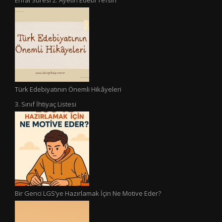
Enfal Suresi 2. Ayetin Edebi Tefsiri
Türk Edebiyatının Önemli Hikâyeleri
3. Sınıf İhtiyaç Listesi
Bir Genci LGS’ye Hazırlamak İçin Ne Motive Eder?