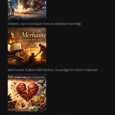
Artemis: Ay’a Dönüşün İsmi ve Anlamın Derinliği
Merhamet: Kalbin İlâhî Nefesi, İnsanlığın En Derin Hakikati