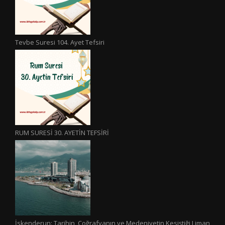
Tevbe Suresi 104. Ayet Tefsiri
RUM SURESİ 30. AYETİN TEFSİRİ
İskenderun: Tarihin, Coğrafyanın ve Medeniyetin Kesiştiği Liman