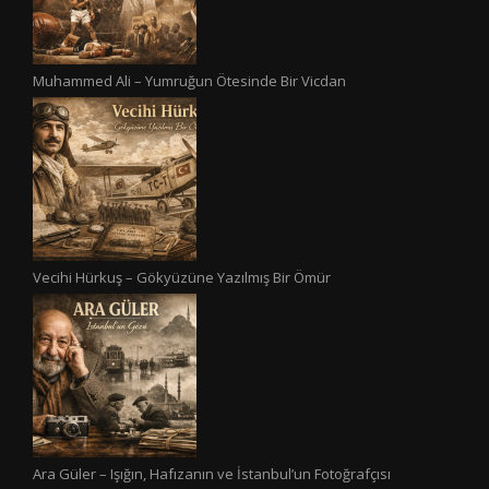
Muhammed Ali – Yumruğun Ötesinde Bir Vicdan
Vecihi Hürkuş – Gökyüzüne Yazılmış Bir Ömür
Ara Güler – Işığın, Hafızanın ve İstanbul’un Fotoğrafçısı