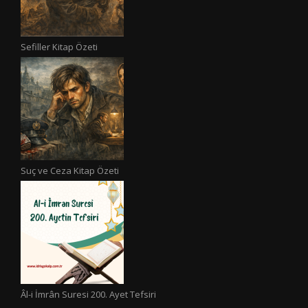
Sefiller Kitap Özeti
Suç ve Ceza Kitap Özeti
Âl-i İmrân Suresi 200. Ayet Tefsiri