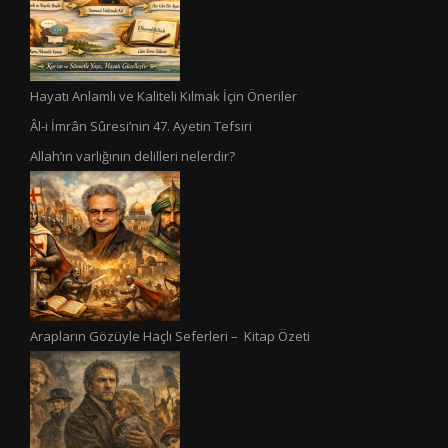
Hayatı Anlamlı ve Kaliteli Kılmak İçin Öneriler
Âl-i İmrân Sûresi’nin 47. Ayetin Tefsiri
Allah’ın varlığının delilleri nelerdir?
Arapların Gözüyle Haçlı Seferleri – Kitap Özeti