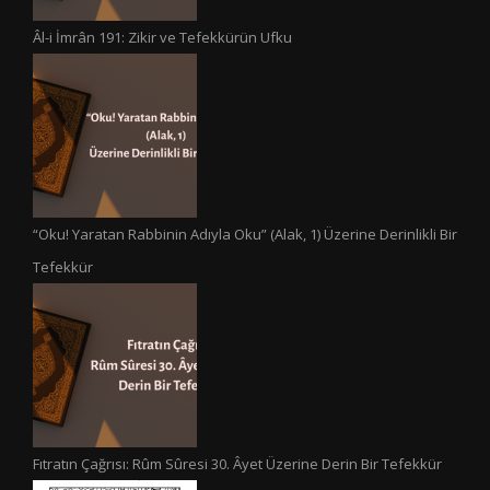
Âl-i İmrân 191: Zikir ve Tefekkürün Ufku
“Oku! Yaratan Rabbinin Adıyla Oku” (Alak, 1) Üzerine Derinlikli Bir
Tefekkür
Fıtratın Çağrısı: Rûm Sûresi 30. Âyet Üzerine Derin Bir Tefekkür