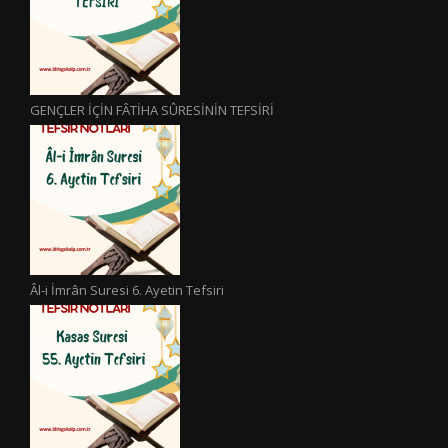
GENÇLER İÇİN FÂTİHA SÛRESİNİN TEFSİRİ
Âl-i İmrân Suresi 6. Ayetin Tefsiri