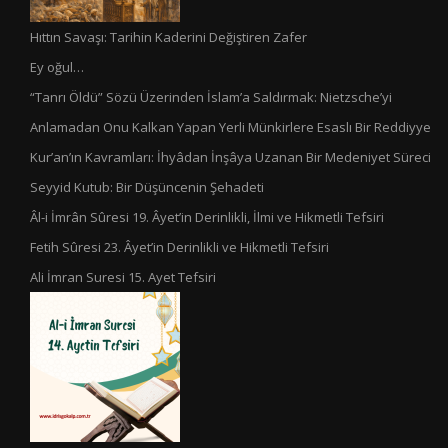
Hıttın Savaşı: Tarihin Kaderini Değiştiren Zafer
Ey oğul…
“Tanrı Öldü” Sözü Üzerinden İslam’a Saldırmak: Nietzsche’yi
Anlamadan Onu Kalkan Yapan Yerli Münkirlere Esaslı Bir Reddiyye
Kur’an’ın Kavramları: İhyâdan İnşâya Uzanan Bir Medeniyet Süreci
Seyyid Kutub: Bir Düşüncenin Şehadeti
Âl-i İmrân Sûresi 19. Âyet’in Derinlikli, İlmi ve Hikmetli Tefsiri
Fetih Sûresi 23. Âyet’in Derinlikli ve Hikmetli Tefsiri
Ali İmran Suresi 15. Ayet Tefsiri