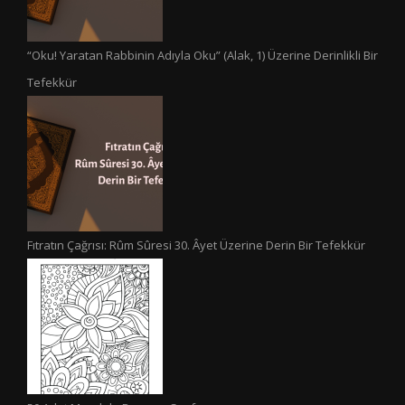
“Oku! Yaratan Rabbinin Adıyla Oku” (Alak, 1) Üzerine Derinlikli Bir
Tefekkür
Fıtratın Çağrısı: Rûm Sûresi 30. Âyet Üzerine Derin Bir Tefekkür