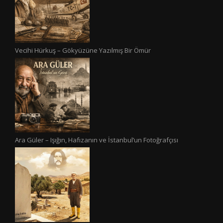
Vecihi Hürkuş – Gökyüzüne Yazılmış Bir Ömür
Ara Güler – Işığın, Hafızanın ve İstanbul’un Fotoğrafçısı