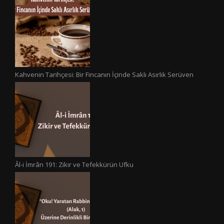
Kahvenin Tarihçesi: Bir Fincanın İçinde Saklı Asırlık Serüven
Âl-i İmrân 191: Zikir ve Tefekkürün Ufku