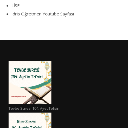
LİSE
İdris Öğretmen Youtube Sayfası
Tevbe Suresi 104. Ayet Tefsiri