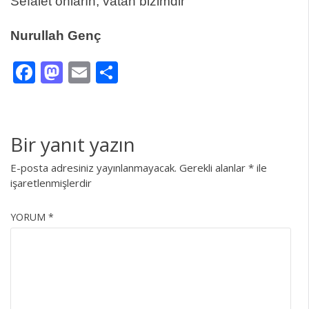
Sefalet onların, vatan bizimdir
Nurullah Genç
Facebook
Mastodon
Email
Share
Bir yanıt yazın
E-posta adresiniz yayınlanmayacak.
Gerekli alanlar
*
ile
işaretlenmişlerdir
YORUM
*