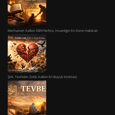
Merhamet: Kalbin İlâhî Nefesi, İnsanlığın En Derin Hakikati
Şirk: Tevhidin Zıddı, Kalbin En Büyük Kırılması