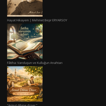
Hayat Hikayem | Mehmet Beşir ERYARSOY
Fâtiha: Varoluşun ve Kulluğun Anahtarı
“Armut dibine düşer.”