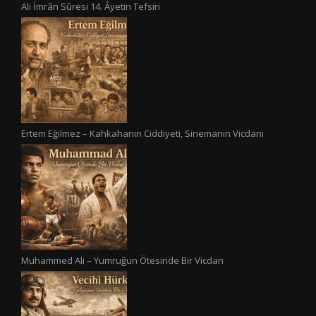
Ali İmrân Sûresi 14. Âyetin Tefsiri
Ertem Eğilmez – Kahkahanın Ciddiyeti, Sinemanın Vicdanı
Muhammed Ali – Yumruğun Ötesinde Bir Vicdan