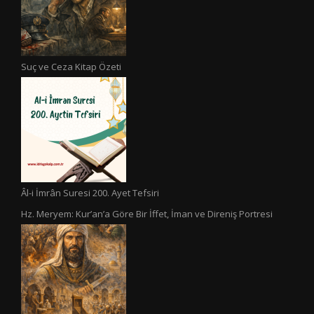
Suç ve Ceza Kitap Özeti
Âl-i İmrân Suresi 200. Ayet Tefsiri
Hz. Meryem: Kur’an’a Göre Bir İffet, İman ve Direniş Portresi