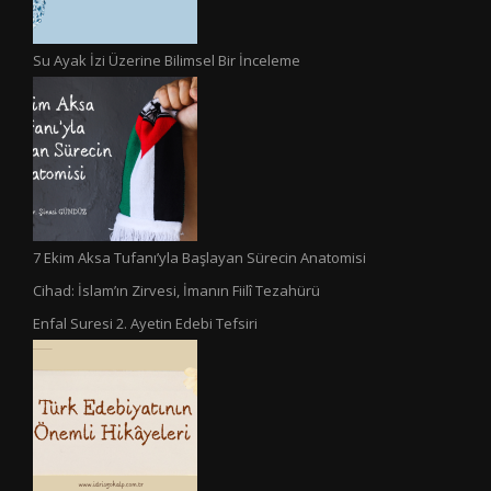
Su Ayak İzi Üzerine Bilimsel Bir İnceleme
7 Ekim Aksa Tufanı’yla Başlayan Sürecin Anatomisi
Cihad: İslam’ın Zirvesi, İmanın Fiilî Tezahürü
Enfal Suresi 2. Ayetin Edebi Tefsiri