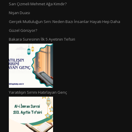
Sarı Çizmeli Mehmet Ağa Kimdir?
Nişan Duası
Gerçek Mutluluğun Sırrı: Neden Bazı İnsanlar Hayatı Hep Daha
Güzel Görüyor?
Bakara Suresinin İlk 5 Ayetinin Tefsiri
Yaratılışın Sırrını Hatırlayan Genç