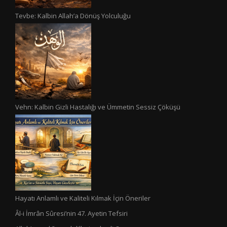
Tevbe: Kalbin Allah’a Dönüş Yolculuğu
Vehn: Kalbin Gizli Hastalığı ve Ümmetin Sessiz Çöküşü
Hayatı Anlamlı ve Kaliteli Kılmak İçin Öneriler
Âl-i İmrân Sûresi’nin 47. Ayetin Tefsiri