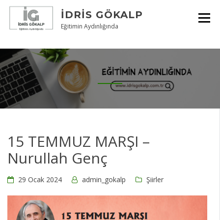
Skip
İDRIS GÖKALP
to
content
Eğitimin Aydınlığında
15 TEMMUZ MARŞI –
Nurullah Genç
29 Ocak 2024
admin_gokalp
Şiirler