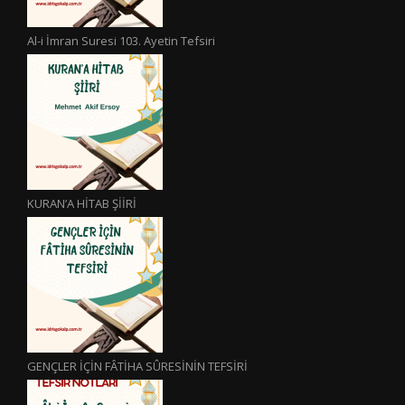
Al-i İmran Suresi 103. Ayetin Tefsiri
KURAN’A HİTAB ŞİİRİ
GENÇLER İÇİN FÂTİHA SÛRESİNİN TEFSİRİ