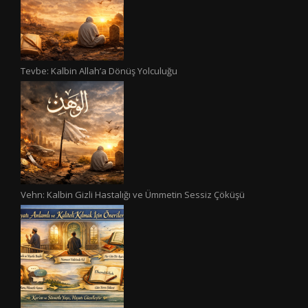
Tevbe: Kalbin Allah’a Dönüş Yolculuğu
Vehn: Kalbin Gizli Hastalığı ve Ümmetin Sessiz Çöküşü