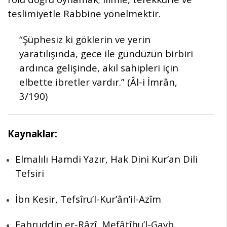
teslimiyetle Rabbine yönelmektir.
“Şüphesiz ki göklerin ve yerin
yaratılışında, gece ile gündüzün birbiri
ardınca gelişinde, akıl sahipleri için
elbette ibretler vardır.” (Âl-i İmrân,
3/190)
Kaynaklar:
Elmalılı Hamdi Yazır, Hak Dini Kur’an Dili
Tefsiri
İbn Kesir, Tefsîru’l-Kur’ân’il-Azîm
Fahruddin er-Râzî, Mefâtîhu’l-Gayb