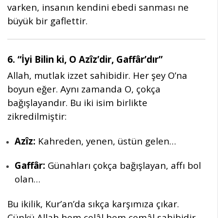
varken, insanın kendini ebedi sanması ne
büyük bir gaflettir.
6. “İyi Bilin ki, O Azîz’dir, Gaffâr’dır”
Allah, mutlak izzet sahibidir. Her şey O’na
boyun eğer. Aynı zamanda O, çokça
bağışlayandır. Bu iki isim birlikte
zikredilmiştir:
Azîz:
Kahreden, yenen, üstün gelen…
Gaffâr:
Günahları çokça bağışlayan, affı bol
olan…
Bu ikilik, Kur’an’da sıkça karşımıza çıkar.
Çünkü Allah hem celâl hem cemâl sahibidir.