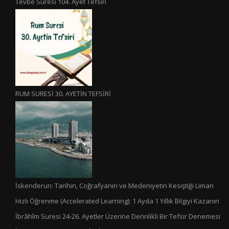
Tevbe Suresi 104. Ayet Tefsiri
RUM SURESİ 30. AYETİN TEFSİRİ
İskenderun: Tarihin, Coğrafyanın ve Medeniyetin Kesiştiği Liman
Hızlı Öğrenme (Accelerated Learning): 1 Ayda 1 Yıllık Bilgiyi Kazanın
İbrâhîm Suresi 24-26. Ayetler Üzerine Derinlikli Bir Tefsir Denemesi