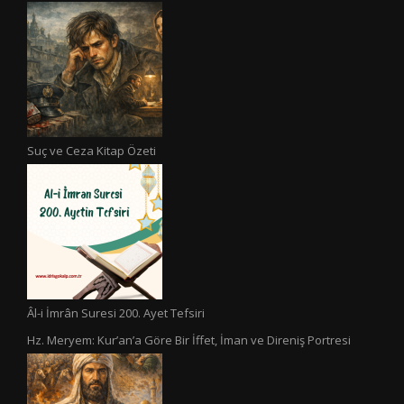
Suç ve Ceza Kitap Özeti
Âl-i İmrân Suresi 200. Ayet Tefsiri
Hz. Meryem: Kur’an’a Göre Bir İffet, İman ve Direniş Portresi