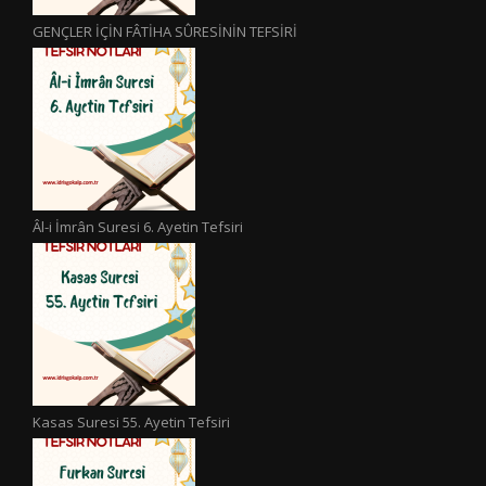
GENÇLER İÇİN FÂTİHA SÛRESİNİN TEFSİRİ
Âl-i İmrân Suresi 6. Ayetin Tefsiri
Kasas Suresi 55. Ayetin Tefsiri