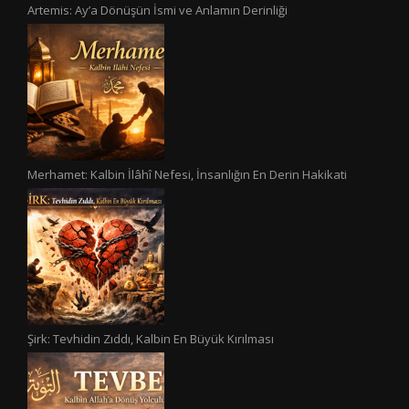
Artemis: Ay’a Dönüşün İsmi ve Anlamın Derinliği
Merhamet: Kalbin İlâhî Nefesi, İnsanlığın En Derin Hakikati
Şirk: Tevhidin Zıddı, Kalbin En Büyük Kırılması