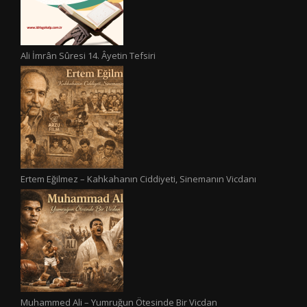
Ali İmrân Sûresi 14. Âyetin Tefsiri
Ertem Eğilmez – Kahkahanın Ciddiyeti, Sinemanın Vicdanı
Muhammed Ali – Yumruğun Ötesinde Bir Vicdan