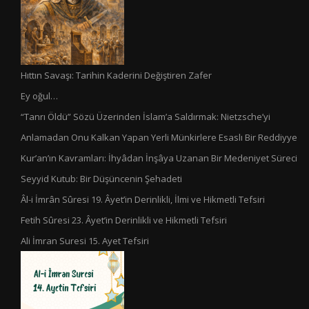
Hıttın Savaşı: Tarihin Kaderini Değiştiren Zafer
Ey oğul…
“Tanrı Öldü” Sözü Üzerinden İslam’a Saldırmak: Nietzsche’yi
Anlamadan Onu Kalkan Yapan Yerli Münkirlere Esaslı Bir Reddiyye
Kur’an’ın Kavramları: İhyâdan İnşâya Uzanan Bir Medeniyet Süreci
Seyyid Kutub: Bir Düşüncenin Şehadeti
Âl-i İmrân Sûresi 19. Âyet’in Derinlikli, İlmi ve Hikmetli Tefsiri
Fetih Sûresi 23. Âyet’in Derinlikli ve Hikmetli Tefsiri
Ali İmran Suresi 15. Ayet Tefsiri