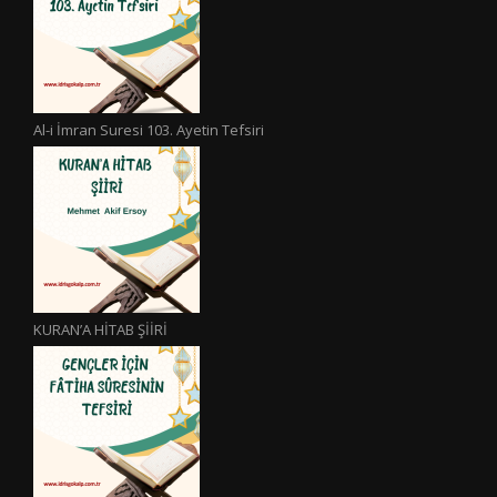
Al-i İmran Suresi 103. Ayetin Tefsiri
KURAN’A HİTAB ŞİİRİ