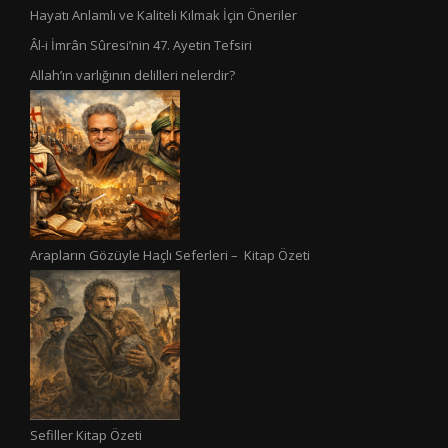
Hayatı Anlamlı ve Kaliteli Kılmak İçin Öneriler
Âl-i İmrân Sûresi’nin 47. Ayetin Tefsiri
Allah’ın varlığının delilleri nelerdir?
Arapların Gözüyle Haçlı Seferleri – Kitap Özeti
Sefiller Kitap Özeti