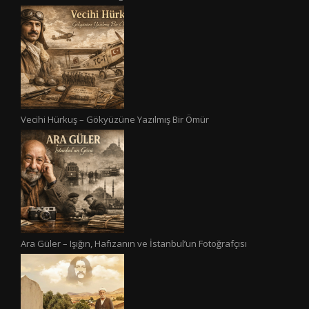
Vecihi Hürkuş – Gökyüzüne Yazılmış Bir Ömür
Ara Güler – Işığın, Hafızanın ve İstanbul’un Fotoğrafçısı