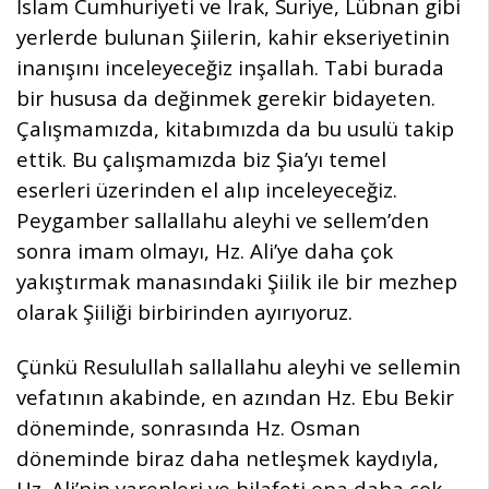
İslam Cumhuriyeti ve Irak, Suriye, Lübnan gibi
yerlerde bulunan Şiilerin, kahir ekseriyetinin
inanışını inceleyeceğiz inşallah. Tabi burada
bir hususa da değinmek gerekir bidayeten.
Çalışmamızda, kitabımızda da bu usulü takip
ettik. Bu çalışmamızda biz Şia’yı temel
eserleri üzerinden el alıp inceleyeceğiz.
Peygamber sallallahu aleyhi ve sellem’den
sonra imam olmayı, Hz. Ali’ye daha çok
yakıştırmak manasındaki Şiilik ile bir mezhep
olarak Şiiliği birbirinden ayırıyoruz.
Çünkü Resulullah sallallahu aleyhi ve sellemin
vefatının akabinde, en azından Hz. Ebu Bekir
döneminde, sonrasında Hz. Osman
döneminde biraz daha netleşmek kaydıyla,
Hz. Ali’nin yarenleri ve hilafeti ona daha çok