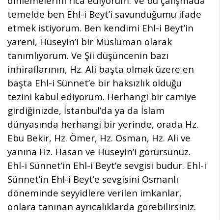
dinlemelerini rica ediyorum. Ve bu çalışmada
temelde ben Ehl-i Beyt’i savunduğumu ifade
etmek istiyorum. Ben kendimi Ehl-i Beyt’in
yareni, Hüseyin’i bir Müslüman olarak
tanımlıyorum. Ve Şii düşüncenin bazı
inhiraflarının, Hz. Ali başta olmak üzere en
başta Ehl-i Sünnet’e bir haksızlık olduğu
tezini kabul ediyorum. Herhangi bir camiye
girdiğinizde, İstanbul’da ya da İslam
dünyasında herhangi bir yerinde, orada Hz.
Ebu Bekir, Hz. Ömer, Hz. Osman, Hz. Ali ve
yanına Hz. Hasan ve Hüseyin’i görürsünüz.
Ehl-i Sünnet’in Ehl-i Beyt’e sevgisi budur. Ehl-i
Sünnet’in Ehl-i Beyt’e sevgisini Osmanlı
döneminde seyyidlere verilen imkanlar,
onlara tanınan ayrıcalıklarda görebilirsiniz.