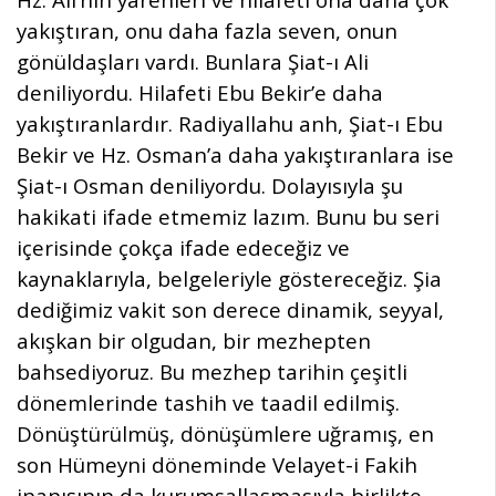
yakıştıran, onu daha fazla seven, onun
gönüldaşları vardı. Bunlara Şiat-ı Ali
deniliyordu. Hilafeti Ebu Bekir’e daha
yakıştıranlardır. Radiyallahu anh, Şiat-ı Ebu
Bekir ve Hz. Osman’a daha yakıştıranlara ise
Şiat-ı Osman deniliyordu. Dolayısıyla şu
hakikati ifade etmemiz lazım. Bunu bu seri
içerisinde çokça ifade edeceğiz ve
kaynaklarıyla, belgeleriyle göstereceğiz. Şia
dediğimiz vakit son derece dinamik, seyyal,
akışkan bir olgudan, bir mezhepten
bahsediyoruz. Bu mezhep tarihin çeşitli
dönemlerinde tashih ve taadil edilmiş.
Dönüştürülmüş, dönüşümlere uğramış, en
son Hümeyni döneminde Velayet-i Fakih
inanışının da kurumsallaşmasıyla birlikte