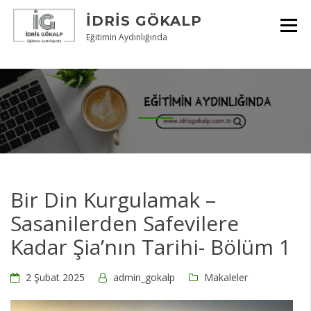
Skip
İDRIS GÖKALP
to
content
Eğitimin Aydınlığında
Bir Din Kurgulamak –
Sasanilerden Safevilere
Kadar Şia’nın Tarihi- Bölüm 1
2 Şubat 2025
admin_gokalp
Makaleler