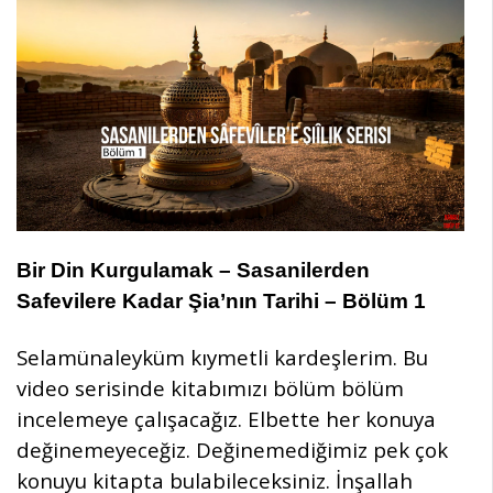
Bir Din Kurgulamak – Sasanilerden
Safevilere Kadar
Ş
ia’n
ı
n Tarihi – Bölüm 1
Selamünaleyküm kıymetli kardeşlerim. Bu
video serisinde kitabımızı bölüm bölüm
incelemeye çalışacağız. Elbette her konuya
değinemeyeceğiz. Değinemediğimiz pek çok
konuyu kitapta bulabileceksiniz. İnşallah