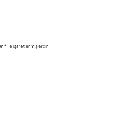
lar
*
ile işaretlenmişlerdir