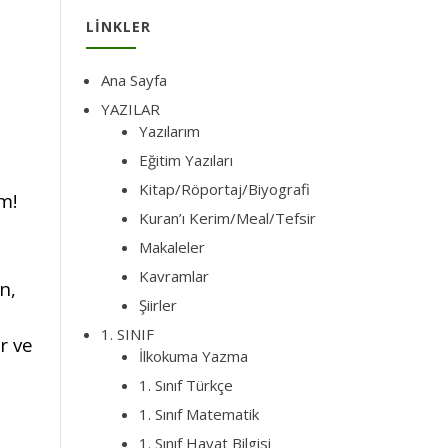
LINKLER
Ana Sayfa
YAZILAR
Yazılarım
Eğitim Yazıları
Kitap/Röportaj/Biyografi
m!
Kuran’ı Kerim/Meal/Tefsir
Makaleler
Kavramlar
n,
Şiirler
1. SINIF
r ve
İlkokuma Yazma
1. Sınıf Türkçe
1. Sınıf Matematik
1. Sınıf Hayat Bilgisi