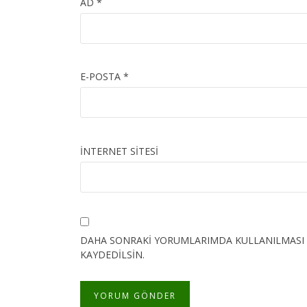
AD
*
E-POSTA
*
İNTERNET SITESI
DAHA SONRAKI YORUMLARIMDA KULLANILMASI IÇ
KAYDEDILSIN.