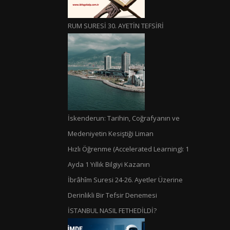
RUM SURESİ 30. AYETİN TEFSİRİ
İskenderun: Tarihin, Coğrafyanın ve
Medeniyetin Kesiştiği Liman
Hızlı Öğrenme (Accelerated Learning): 1
Ayda 1 Yıllık Bilgiyi Kazanın
İbrâhîm Suresi 24-26. Ayetler Üzerine
Derinlikli Bir Tefsir Denemesi
İSTANBUL NASIL FETHEDİLDİ?